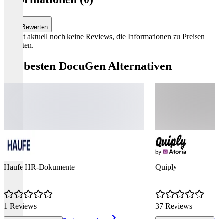
4
Bewerten
Es gibt aktuell noch keine Reviews, die Informationen zu Preisen
enthalten.
Die besten DocuGen Alternativen
Haufe HR-Dokumente
Quiply
1 Reviews
37 Reviews