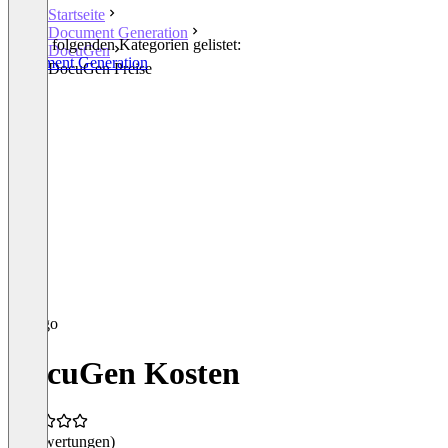
Startseite
Document Generation
In den folgenden Kategorien gelistet:
DocuGen
Document Generation
DocuGen Preise
DocuGen Kosten
(0 Bewertungen)