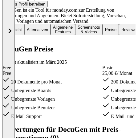
Dieses Profil betreiben
DocuGen ist ein Tool für monday.com zur Erstellung von
Rechnungen und Angeboten. Bietet Soforterstellung, Vorschau,
eigene Vorlagen und automatischen Versand.
Allgemeine
Screenshots
Übersicht
Alternativen
Preise
Reviews
Features
& Videos
DocuGen Preise
Zuletzt aktualisiert im März 2025
Free
Basic
Free
25,00 €
/ Monat
20 Dokumente pro Monat
200 Dokument
Unbegrenzte Boards
Unbegrenzte 
Unbegrenzte Vorlagen
Unbegrenzte 
Unbegrenzte Benutzer
Unbegrenzte 
E-Mail-Support
E-Mail- und 
Item
1
Bewertungen für DocuGen mit Preis-
of
Informationen (0)