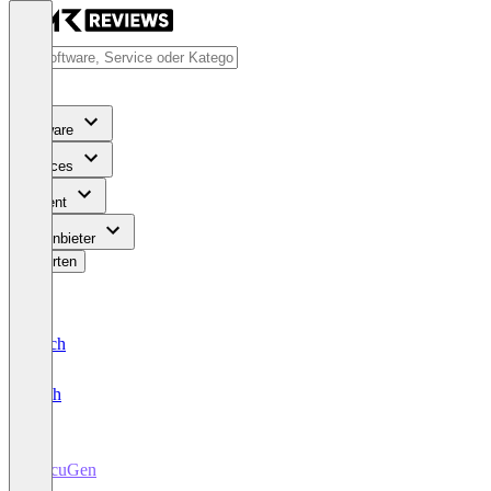
Software
Services
Content
Für Anbieter
Bewerten
Deutsch
English
DocuGen