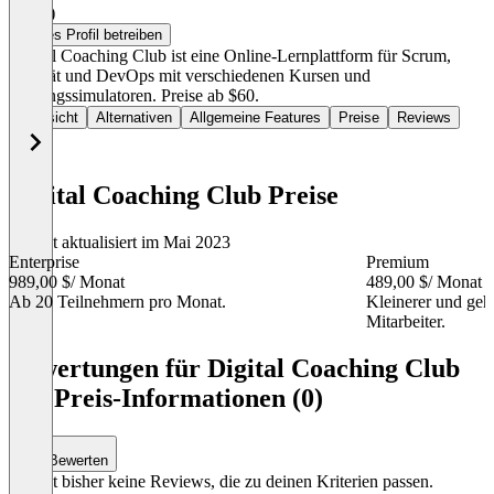
5,0
(1)
Dieses Profil betreiben
Digital Coaching Club ist eine Online-Lernplattform für Scrum,
Agilität und DevOps mit verschiedenen Kursen und
Prüfungssimulatoren. Preise ab $60.
Übersicht
Alternativen
Allgemeine Features
Preise
Reviews
Digital Coaching Club Preise
Zuletzt aktualisiert im Mai 2023
Enterprise
Premium
989,00 $
/ Monat
489,00 $
/ Monat
Ab 20 Teilnehmern pro Monat.
Kleinerer und geho
Mitarbeiter.
Item
1
Bewertungen für Digital Coaching Club
of
mit Preis-Informationen (0)
4
Bewerten
Es gibt bisher keine Reviews, die zu deinen Kriterien passen.