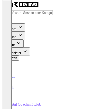
Software
Services
Content
Für Anbieter
Bewerten
Deutsch
English
Digital Coaching Club