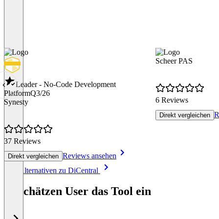
Scheer PAS
Leader - No-Code Development
Platform
Q3/26
6 Reviews
Synesty
R
Direkt vergleichen
37 Reviews
Reviews ansehen
Direkt vergleichen
Item
Alle Alternativen zu DiCentral
1
of
So schätzen User das Tool ein
8