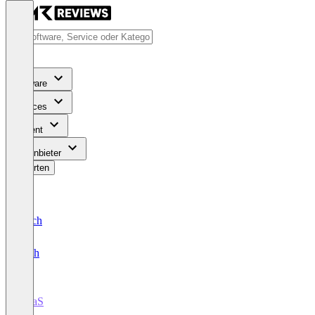
Software
Services
Content
Für Anbieter
Bewerten
Deutsch
English
iPaaS