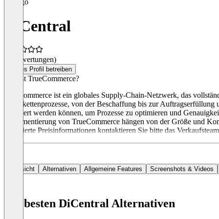
DiCentral
(0 Bewertungen)
Dieses Profil betreiben
Was ist TrueCommerce?
TrueCommerce ist ein globales Supply-Chain-Netzwerk, das vollständig
Lieferkettenprozesse, von der Beschaffung bis zur Auftragserfüllung
integriert werden können, um Prozesse zu optimieren und Genauigkei
Implementierung von TrueCommerce hängen von der Größe und Komple
detaillierte Preisinformationen kontaktieren Sie bitte das Verkaufsteam
Übersicht
Alternativen
Allgemeine Features
Screenshots & Videos
Die besten DiCentral Alternativen