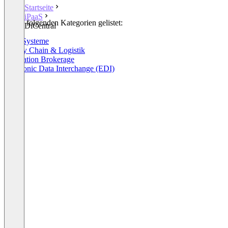
Startseite
iPaaS
In den folgenden Kategorien gelistet:
DiCentral
iPaaS
ERP-Systeme
Supply Chain & Logistik
Integration Brokerage
Electronic Data Interchange (EDI)