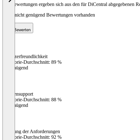
Die Bewertungen ergeben sich aus den für DiCentral abgegebenen R
Noch nicht genügend Bewertungen vorhanden
Bewerten
Benutzerfreundlichkeit
0
%
Kategorie-Durchschnitt: 89 %
Ungenügend
Kundensupport
0
%
Kategorie-Durchschnitt: 88 %
Ungenügend
Erfüllung der Anforderungen
0
%
Kategorie-Durchschnitt: 92 %