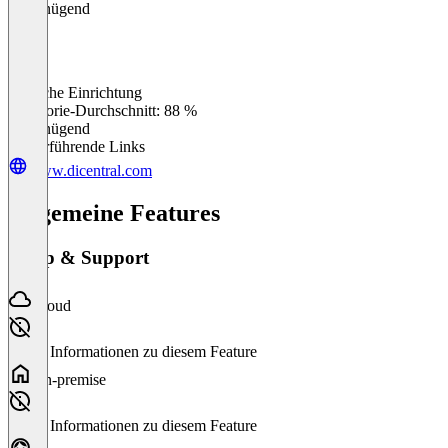
Ungenügend
Einfache Einrichtung
0
%
Kategorie-Durchschnitt: 88 %
Ungenügend
Weiterführende Links
www.dicentral.com
Allgemeine Features
Setup & Support
Cloud
Keine Informationen zu diesem Feature
On-premise
Keine Informationen zu diesem Feature