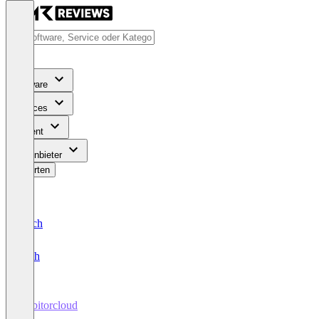
Software
Services
Content
Für Anbieter
Bewerten
Deutsch
English
Debitorcloud