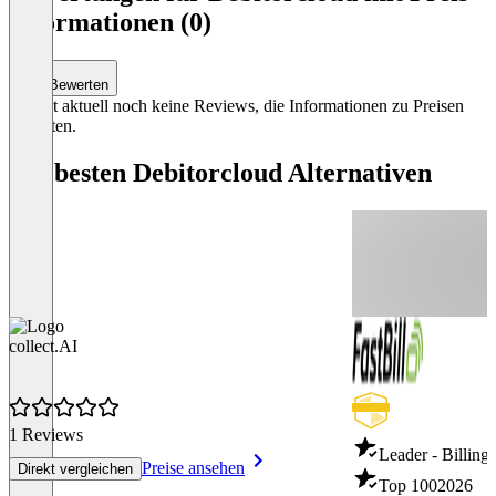
of
Informationen (0)
0
Bewerten
Es gibt aktuell noch keine Reviews, die Informationen zu Preisen
enthalten.
Die besten Debitorcloud Alternativen
collect.AI
1 Reviews
Leader - Billing
Preise ansehen
Direkt vergleichen
Top 100
2026