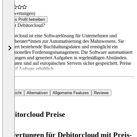
(0 Bewertungen)
Dieses Profil betreiben
Was ist Debitorcloud?
Debitorcloud ist eine Softwarelösung für Unternehmen und
Steuerberater*innen zur Automatisierung des Mahnwesens. Sie
integriert bestehende Buchhaltungsdaten und ermöglicht ein
professionelles Forderungsmanagement. Die Software automatisiert
Mahnungen und generiert Aufgaben in regelmäßigen Abständen.
Die Daten sind auf europäischen Servern sicher gespeichert. Preise
sind auf Anfrage erhältlich.
Übersicht
Alternativen
Allgemeine Features
Reviews
Debitorcloud Preise
Item
1
Bewertungen für Debitorcloud mit Preis-