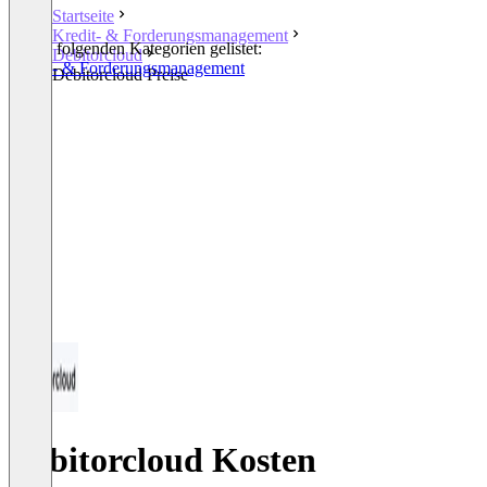
Startseite
Kredit- & Forderungsmanagement
In den folgenden Kategorien gelistet:
Debitorcloud
Kredit- & Forderungsmanagement
Debitorcloud Preise
Debitorcloud Kosten