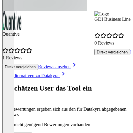
GDI Business Line
Quantive
0 Reviews
R
Direkt vergleichen
1 Reviews
Reviews ansehen
Direkt vergleichen
Item
Alle Alternativen zu Datakyra
1
of
So schätzen User das Tool ein
8
Die Bewertungen ergeben sich aus den für Datakyra abgegebenen
Reviews
Noch nicht genügend Bewertungen vorhanden