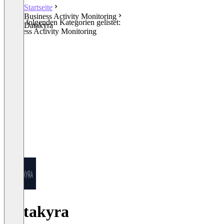
Startseite
Business Activity Monitoring
In den folgenden Kategorien gelistet:
Datakyra
Business Activity Monitoring
Datakyra