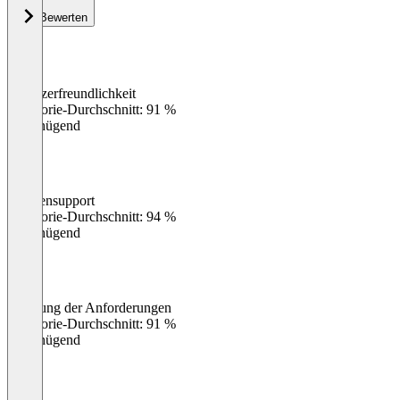
Bewerten
Benutzerfreundlichkeit
0
%
Kategorie-Durchschnitt: 91 %
Ungenügend
Kundensupport
0
%
Kategorie-Durchschnitt: 94 %
Ungenügend
Erfüllung der Anforderungen
0
%
Kategorie-Durchschnitt: 91 %
Ungenügend