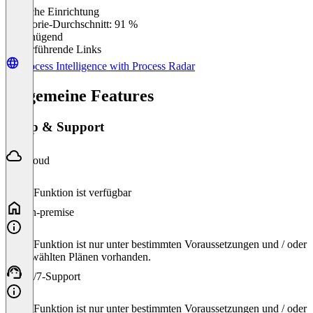
Einfache Einrichtung
0
%
Kategorie-Durchschnitt: 91 %
Ungenügend
Weiterführende Links
Process Intelligence with Process Radar
Allgemeine Features
Setup & Support
Cloud
Diese Funktion ist verfügbar
On-premise
Diese Funktion ist nur unter bestimmten Voraussetzungen und / oder
ausgewählten Plänen vorhanden.
24/7-Support
Diese Funktion ist nur unter bestimmten Voraussetzungen und / oder