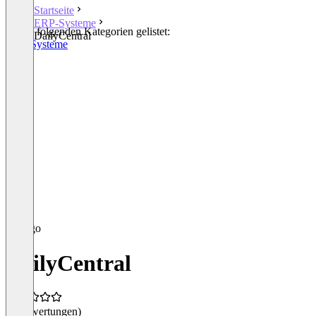
Startseite
ERP-Systeme
In den folgenden Kategorien gelistet:
DailyCentral
ERP-Systeme
DailyCentral
(0 Bewertungen)