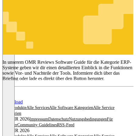
ERP-
Systeme
In unserem OMR Reviews Software Guide für die Kategorie ERP-
Systeme geben wir dir einen detaillierten Einblick in die Funktionen
sowie Vor- und Nachteile der Tools. Informiere dich über das
Briefing oder lade es direkt über den Button herunter.
Download
Alle Produkte
Alle Services
Alle Software Kategorien
Alle Service
Kategorien
© OMR 2026
Impressum
Datenschutz
Nutzungsbedingungen
Für
Anbieter
Community Guidelines
RSS-Feed
© OMR 2026