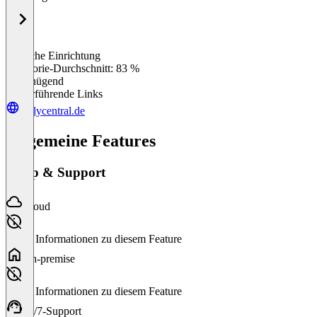
Einfache Einrichtung
0
%
Kategorie-Durchschnitt: 83 %
Ungenügend
Weiterführende Links
dailycentral.de
Allgemeine Features
Setup & Support
Cloud
Keine Informationen zu diesem Feature
On-premise
Keine Informationen zu diesem Feature
24/7-Support