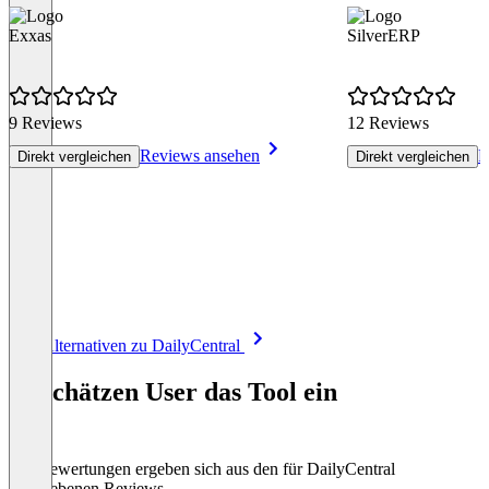
Exxas
SilverERP
9 Reviews
12 Reviews
Reviews ansehen
R
Direkt vergleichen
Direkt vergleichen
Item
Alle Alternativen zu DailyCentral
1
of
So schätzen User das Tool ein
8
Die Bewertungen ergeben sich aus den für DailyCentral
abgegebenen Reviews