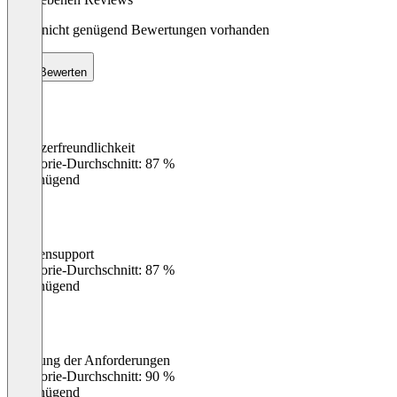
Noch nicht genügend Bewertungen vorhanden
Bewerten
Benutzerfreundlichkeit
0
%
Kategorie-Durchschnitt: 87 %
Ungenügend
Kundensupport
0
%
Kategorie-Durchschnitt: 87 %
Ungenügend
Erfüllung der Anforderungen
0
%
Kategorie-Durchschnitt: 90 %
Ungenügend