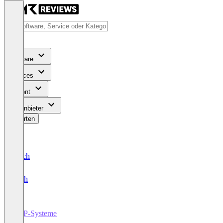
Software
Services
Content
Für Anbieter
Bewerten
Deutsch
English
ERP-Systeme