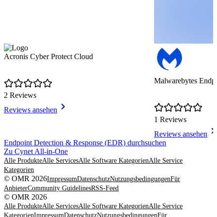
Acronis Cyber Protect Cloud
Malwarebytes Endpoi
2 Reviews
Reviews ansehen
1 Reviews
Reviews ansehen
Item
Endpoint Detection & Response (EDR) durchsuchen
1
Zu Cynet All-in-One
of
Alle Produkte
Alle Services
Alle Software Kategorien
Alle Service
8
Kategorien
© OMR 2026
Impressum
Datenschutz
Nutzungsbedingungen
Für
Anbieter
Community Guidelines
RSS-Feed
© OMR 2026
Alle Produkte
Alle Services
Alle Software Kategorien
Alle Service
Kategorien
Impressum
Datenschutz
Nutzungsbedingungen
Für