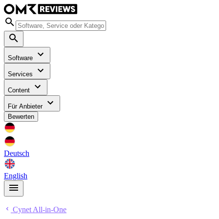
Software
Services
Content
Für Anbieter
Bewerten
Deutsch
English
Cynet All-in-One