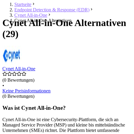
Startseite
Endpoint Detection & Response (EDR)
Cynet All-in-One
Cynet All-in-One Alternativen
Cynet All-in-One Alternativen
(29)
Cynet All-in-One
(0 Bewertungen)
•
Keine Preisinformationen
(0 Bewertungen)
Was ist Cynet All-in-One?
Cynet All-in-One ist eine Cybersecurity-Plattform, die sich an
Managed Service Provider (MSP) und kleine bis mittelständische
Unternehmen (SMEs) richtet. Die Plattform bietet umfassende