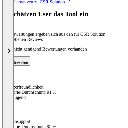
Alle Alternativen zu CSR Solution
1
of
So schätzen User das Tool ein
8
Die Bewertungen ergeben sich aus den für CSR Solution
abgegebenen Reviews
Noch nicht genügend Bewertungen vorhanden
Bewerten
Benutzerfreundlichkeit
0
%
Kategorie-Durchschnitt: 91 %
Ungenügend
Kundensupport
0
%
Kategorie-Durchschnitt: 95 %