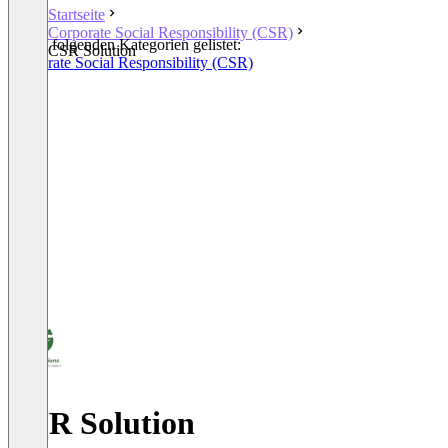
Startseite
Corporate Social Responsibility (CSR)
In den folgenden Kategorien gelistet:
CSR Solution
Corporate Social Responsibility (CSR)
CSR Solution