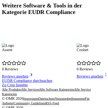
Weitere Software & Tools in der
Kategorie EUDR Compliance
Assent
Coolset
0 Reviews
0 Reviews
Reviews ansehen
Reviews ansehen
Item
EUDR Compliance durchsuchen
1
Zu Crop Insights
of
Alle Produkte
Alle Services
Alle Software Kategorien
Alle Service
6
Kategorien
© OMR 2026
Impressum
Datenschutz
Nutzungsbedingungen
Für
Anbieter
Community Guidelines
RSS-Feed
© OMR 2026