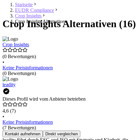
Startseite
EUDR Compliance
Crop Insights
Crop Insights Alternativen (16)
Crop Insights Alternativen
Crop Insights
(0 Bewertungen)
•
Keine Preisinformationen
(0 Bewertungen)
leadity
Dieses Profil wird vom Anbieter betrieben
4,6
(7)
•
Keine Preisinformationen
(7 Bewertungen)
Kontakt aufnehmen
Direkt vergleichen
leadity führt durch ESG und ISO mit Strategie und Klarheit, die