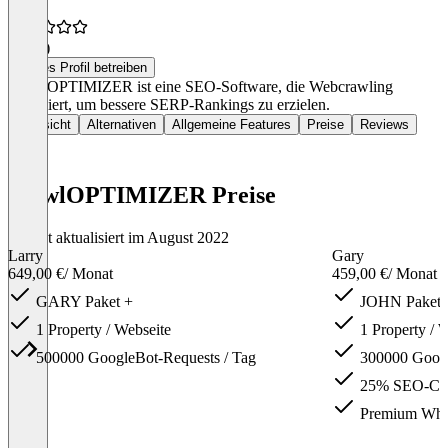
4,5
(1)
Dieses Profil betreiben
CrawlOPTIMIZER ist eine SEO-Software, die Webcrawling
analysiert, um bessere SERP-Rankings zu erzielen.
Übersicht
Alternativen
Allgemeine Features
Preise
Reviews
crawlOPTIMIZER Preise
Zuletzt aktualisiert im August 2022
Larry
Gary
649,00 €
/ Monat
459,00 €
/ Monat
GARY Paket +
JOHN Paket 
1 Property / Webseite
1 Property / 
500000 GoogleBot-Requests / Tag
300000 Googl
25% SEO-Cons
Premium What