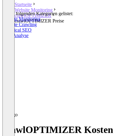
Startseite
Website Monitoring
In den folgenden Kategorien gelistet:
crawlOPTIMIZER
Website Monitoring
crawlOPTIMIZER Preise
Website Crawling
Technical SEO
SEO Analyse
crawlOPTIMIZER Kosten