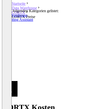
Startseite
Data Warehouse
In den folgenden Kategorien gelistet:
CORTX
Data Warehouse
CORTX Preise
AI Writing Assistant
CORTX Kosten