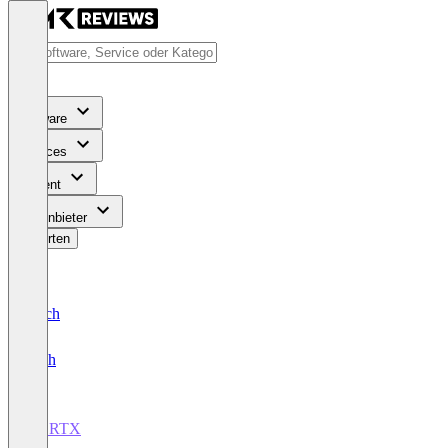
Software
Services
Content
Für Anbieter
Bewerten
Deutsch
English
CORTX