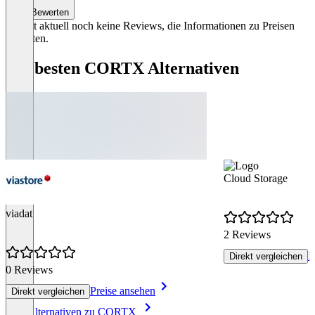
Bewerten
Es gibt aktuell noch keine Reviews, die Informationen zu Preisen
enthalten.
Die besten CORTX Alternativen
Cloud Storage
viadat
2 Reviews
P
Direkt vergleichen
0 Reviews
Preise ansehen
Direkt vergleichen
Item
Alle Alternativen zu CORTX