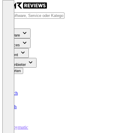
Software
Services
Content
Für Anbieter
Bewerten
Deutsch
English
Copymatic