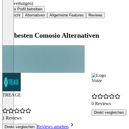
(0 Bewertungen)
Dieses Profil betreiben
Übersicht
Alternativen
Allgemeine Features
Reviews
Die besten Comosio Alternativen
Voize
TREAGE
0 Reviews
R
Direkt vergleichen
1 Reviews
Reviews ansehen
Direkt vergleichen