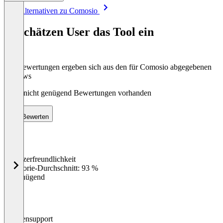
Item
Alle Alternativen zu Comosio
1
of
So schätzen User das Tool ein
8
Die Bewertungen ergeben sich aus den für Comosio abgegebenen
Reviews
Noch nicht genügend Bewertungen vorhanden
Bewerten
Benutzerfreundlichkeit
0
%
Kategorie-Durchschnitt: 93 %
Ungenügend
Kundensupport
0
%