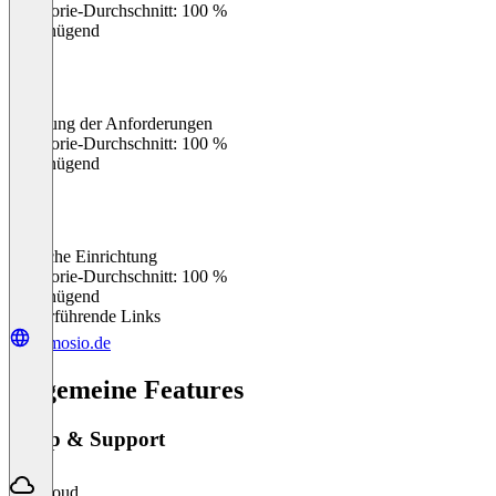
Kategorie-Durchschnitt: 100 %
Ungenügend
Erfüllung der Anforderungen
0
%
Kategorie-Durchschnitt: 100 %
Ungenügend
Einfache Einrichtung
0
%
Kategorie-Durchschnitt: 100 %
Ungenügend
Weiterführende Links
comosio.de
Allgemeine Features
Setup & Support
Cloud