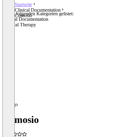
Startseite
Clinical Documentation
In den folgenden Kategorien gelistet:
Comosio
Clinical Documentation
Physical Therapy
Comosio