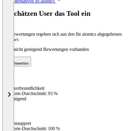
Alle Alternativen zu aiomics
1
of
So schätzen User das Tool ein
8
Die Bewertungen ergeben sich aus den für aiomics abgegebenen
Reviews
Noch nicht genügend Bewertungen vorhanden
Bewerten
Benutzerfreundlichkeit
0
%
Kategorie-Durchschnitt: 93 %
Ungenügend
Kundensupport
0
%
Kategorie-Durchschnitt: 100 %