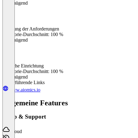
Ungenügend
Erfüllung der Anforderungen
0
%
Kategorie-Durchschnitt: 100 %
Ungenügend
Einfache Einrichtung
0
%
Kategorie-Durchschnitt: 100 %
Ungenügend
Weiterführende Links
www.aiomics.io
Allgemeine Features
Setup & Support
Cloud