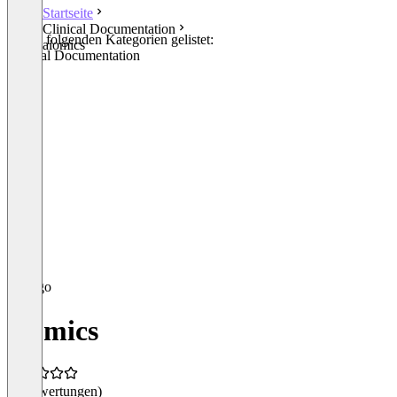
Startseite
Clinical Documentation
In den folgenden Kategorien gelistet:
aiomics
Clinical Documentation
aiomics
(0 Bewertungen)