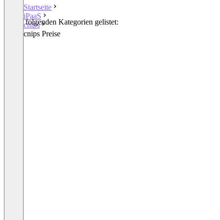
Startseite
iPaaS
In den folgenden Kategorien gelistet:
cnips
iPaaS
cnips Preise