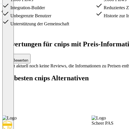
Integration-Builder
Reduziertes Ze
Unbegrenzte Benutzer
Historie zur I
Unterstützung der Gemeinschaft
Item
1
Bewertungen für cnips mit Preis-Informati
of
3
Bewerten
Es gibt aktuell noch keine Reviews, die Informationen zu Preisen enth
Die besten cnips Alternativen
Scheer PAS