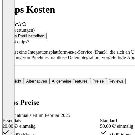
cnips Kosten
(0 Bewertungen)
Dieses Profil betreiben
Was ist cnips?
cnips ist eine Integrationsplattform-as-a-Service (iPaaS), die sich 
Erstellung von Pipelines, nahtlose Datenintegration, vorgefertigte App
Übersicht
Alternativen
Allgemeine Features
Preise
Reviews
cnips Preise
Zuletzt aktualisiert im Februar 2025
Essentials
Standard
20,00 €
/ einmalig
50,00 €
/ einmalig
1.000 Flows
5.000 Flows​