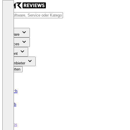
Software
Services
Content
Für Anbieter
Bewerten
Deutsch
English
cnips