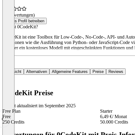
(0 Bewertungen)
Dieses Profil betreiben
Was ist 0CodeKit?
0CodeKit ist eine Toolbox für Low-Code-, No-Code-, API- und Automa
Funktionen wie die Ausführung von Python- oder JavaScript-Code vi
darunter ein kostenloses Modell mit eingeschränkten Funktionen und 
Übersicht
Alternativen
Allgemeine Features
Preise
Reviews
0CodeKit Preise
Zuletzt aktualisiert im September 2025
Free Plan
Starter
Free
6,49 €
/ Monat
250 Credits
50.000 Credits
Item
1
Bewertungen für 0CodeKit mit Preis-Infor