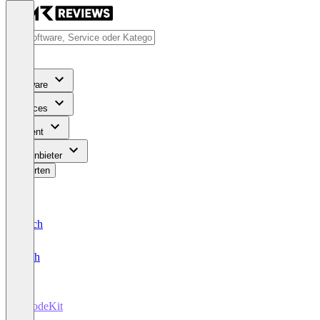
Software
Services
Content
Für Anbieter
Bewerten
Deutsch
English
0CodeKit