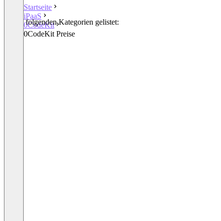
Startseite
iPaaS
In den folgenden Kategorien gelistet:
0CodeKit
iPaaS
0CodeKit Preise