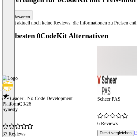
of
5
Bewerten
Es gibt aktuell noch keine Reviews, die Informationen zu Preisen enth
Die besten 0CodeKit Alternativen
Leader - No-Code Development
Scheer PAS
Platform
Q3/26
Synesty
6 Reviews
P
Direkt vergleichen
37 Reviews