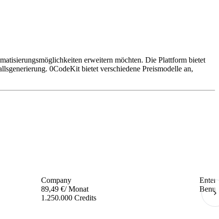
atisierungsmöglichkeiten erweitern möchten. Die Plattform bietet
lsgenerierung. 0CodeKit bietet verschiedene Preismodelle an,
Company
Enterp
89,49 €
/ Monat
Benutz
1.250.000 Credits