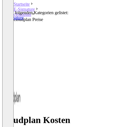
Startseite
E-Signature
In den folgenden Kategorien gelistet:
cloudplan
E-Signature
cloudplan Preise
cloudplan Kosten