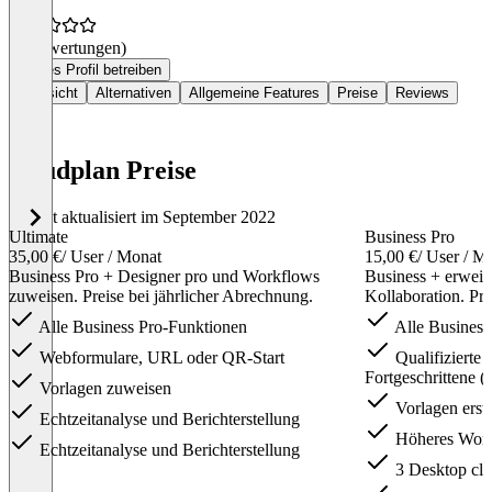
(0 Bewertungen)
Dieses Profil betreiben
Übersicht
Alternativen
Allgemeine Features
Preise
Reviews
cloudplan Preise
Zuletzt aktualisiert im September 2022
Ultimate
Business Pro
35,00 €
/ User / Monat
15,00 €
/ User / M
Business Pro + Designer pro und Workflows
Business + erweit
zuweisen. Preise bei jährlicher Abrechnung.
Kollaboration. Pre
Alle Business Pro-Funktionen
Alle Business
Webformulare, URL oder QR-Start
Qualifizierte 
Fortgeschrittene 
Vorlagen zuweisen
Vorlagen erste
Echtzeitanalyse und Berichterstellung
Höheres Work
Echtzeitanalyse und Berichterstellung
3 Desktop clie