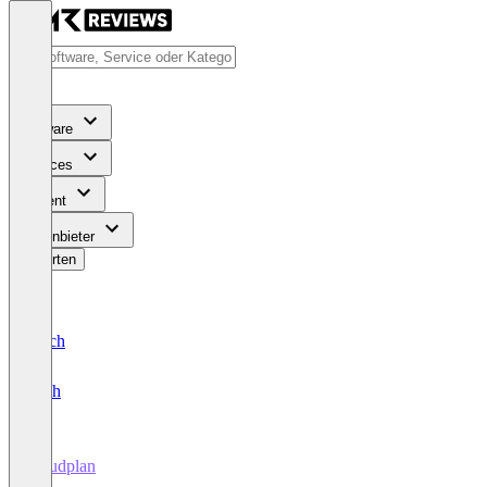
Software
Services
Content
Für Anbieter
Bewerten
Deutsch
English
cloudplan