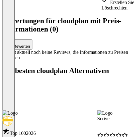
Erstellen Sie 
Löschrechten
Item
1
Bewertungen für cloudplan mit Preis-
of
Informationen (0)
3
Bewerten
Es gibt aktuell noch keine Reviews, die Informationen zu Preisen
enthalten.
Die besten cloudplan Alternativen
Scrive
Top 100
2026