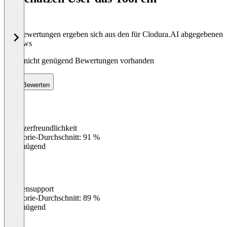
Die Bewertungen ergeben sich aus den für Clodura.AI abgegebenen
Reviews
Noch nicht genügend Bewertungen vorhanden
Bewerten
Benutzerfreundlichkeit
0
%
Kategorie-Durchschnitt: 91 %
Ungenügend
Kundensupport
0
%
Kategorie-Durchschnitt: 89 %
Ungenügend