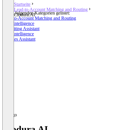
Startseite
Lead-to-Account Matching and Routing
In den folgenden Kategorien gelistet:
Clodura.AI
Lead-to-Account Matching and Routing
Sales Intelligence
AI Writing Assistant
Lead Intelligence
AI Sales Assistant
Clodura.AI