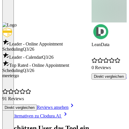
Leader - Online Appointment
LeanData
Scheduling
Q3/26
Leader - Calendar
Q3/26
Top Rated - Online Appointment
0 Reviews
Scheduling
Q3/26
meetergo
R
Direkt vergleichen
91 Reviews
Reviews ansehen
Direkt vergleichen
Item
Alle Alternativen zu Clodura.AI
1
of
So schätzen User das Tool ein
8