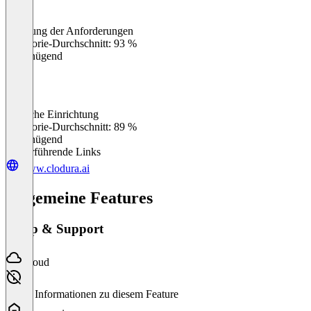
Erfüllung der Anforderungen
0
%
Kategorie-Durchschnitt: 93 %
Ungenügend
Einfache Einrichtung
0
%
Kategorie-Durchschnitt: 89 %
Ungenügend
Weiterführende Links
www.clodura.ai
Allgemeine Features
Setup & Support
Cloud
Keine Informationen zu diesem Feature