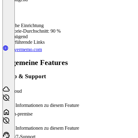
Einfache Einrichtung
0
%
Kategorie-Durchschnitt: 90 %
Ungenügend
Weiterführende Links
clevermemo.com
Allgemeine Features
Setup & Support
Cloud
Keine Informationen zu diesem Feature
On-premise
Keine Informationen zu diesem Feature
24/7-Support