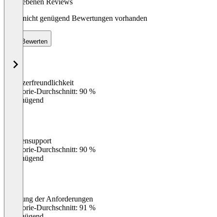
abgegebenen Reviews
Noch nicht genügend Bewertungen vorhanden
Bewerten
Benutzerfreundlichkeit
0
%
Kategorie-Durchschnitt: 90 %
Ungenügend
Kundensupport
0
%
Kategorie-Durchschnitt: 90 %
Ungenügend
Erfüllung der Anforderungen
0
%
Kategorie-Durchschnitt: 91 %
Ungenügend