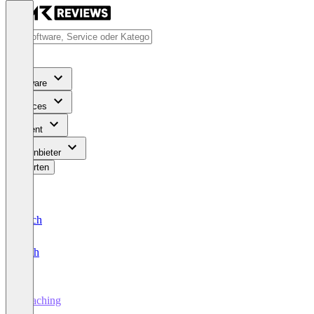
Software
Services
Content
Für Anbieter
Bewerten
Deutsch
English
Coaching