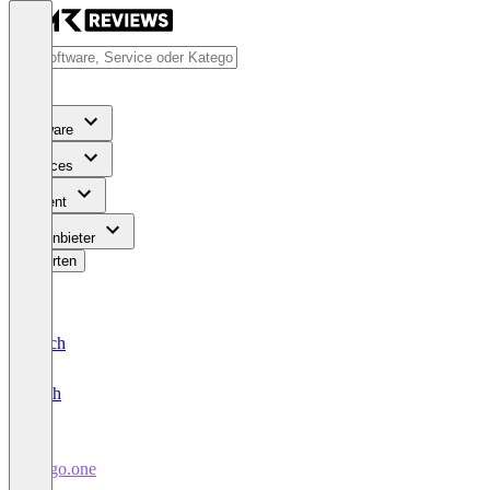
Software
Services
Content
Für Anbieter
Bewerten
Deutsch
English
cargo.one