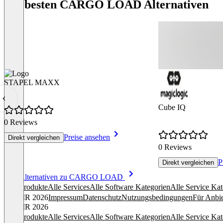
Die besten CARGO LOAD Alternativen
STAPEL MAXX
Cube IQ
0 Reviews
Preise ansehen
Direkt vergleichen
0 Reviews
P
Direkt vergleichen
Item
Alle Alternativen zu CARGO LOAD
1
Alle Produkte
Alle Services
Alle Software Kategorien
Alle Service Kat
of
© OMR 2026
Impressum
Datenschutz
Nutzungsbedingungen
Für Anbie
8
© OMR 2026
Alle Produkte
Alle Services
Alle Software Kategorien
Alle Service Kat