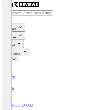
Software
Services
Content
Für Anbieter
Bewerten
Deutsch
English
CARGO LOAD