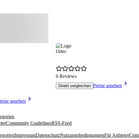
Ortec
0 Reviews
Preise ansehen
Direkt vergleichen
reise ansehen
egorien
ter
Community Guidelines
RSS-Feed
egorien
Impressum
Datenschutz
Nutzungsbedingungen
Für Anbieter
Comm