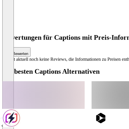
Item
1
Bewertungen für Captions mit Preis-Infor
of
4
Bewerten
Es gibt aktuell noch keine Reviews, die Informationen zu Preisen enth
Die besten Captions Alternativen