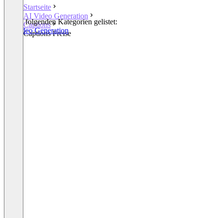
Startseite
AI Video Generation
In den folgenden Kategorien gelistet:
Captions
AI Video Generation
Captions Preise