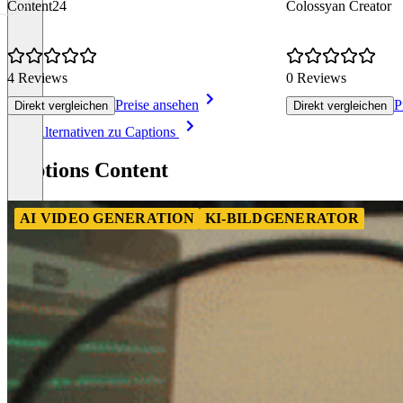
Content24
Colossyan Creator
4 Reviews
0 Reviews
Preise ansehen
P
Direkt vergleichen
Direkt vergleichen
Item
Alle Alternativen zu Captions
1
of
Captions Content
8
AI VIDEO GENERATION
KI-BILDGENERATOR