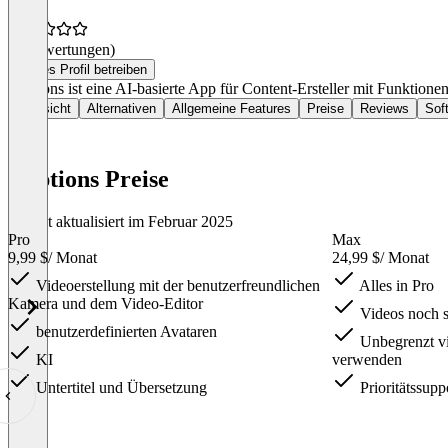
(0 Bewertungen)
Dieses Profil betreiben
Captions ist eine AI-basierte App für Content-Ersteller mit Funktion
Übersicht
Alternativen
Allgemeine Features
Preise
Reviews
Sof
Captions Preise
Zuletzt aktualisiert im Februar 2025
Pro
Max
9,99 $
/ Monat
24,99 $
/ Monat
Videoerstellung mit der benutzerfreundlichen
Alles in Pro
Kamera und dem Video-Editor
Videos noch s
benutzerdefinierten Avataren
Unbegrenzt vi
KI
verwenden
Untertitel und Übersetzung
Prioritätssuppo