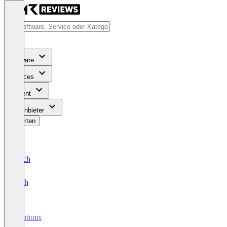
Software
Services
Content
Für Anbieter
Bewerten
Deutsch
English
Captions