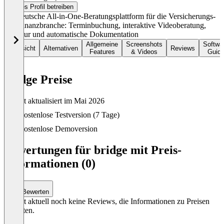
Dieses Profil betreiben
Die deutsche All-in-One-Beratungsplattform für die Versicherungs-
und Finanzbranche: Terminbuchung, interaktive Videoberatung,
Signatur und automatische Dokumentation
Allgemeine
Screenshots
Softwa
Übersicht
Alternativen
Reviews
Features
& Videos
Guid
bridge Preise
Zuletzt aktualisiert im Mai 2026
Item
Kostenlose Testversion (7 Tage)
1
of
Kostenlose Demoversion
0
Bewertungen für bridge mit Preis-
Informationen (0)
Bewerten
Es gibt aktuell noch keine Reviews, die Informationen zu Preisen
enthalten.