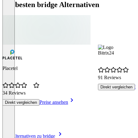
Die besten bridge Alternativen
Bitrix24
Placetel
91 Reviews
P
Direkt vergleichen
34 Reviews
Preise ansehen
Direkt vergleichen
Item
Alle Alternativen zu bridge