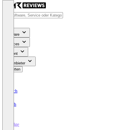
Software
Services
Content
Für Anbieter
Bewerten
Deutsch
English
bridge