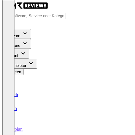
Software
Services
Content
Für Anbieter
Bewerten
Deutsch
English
Bizplan