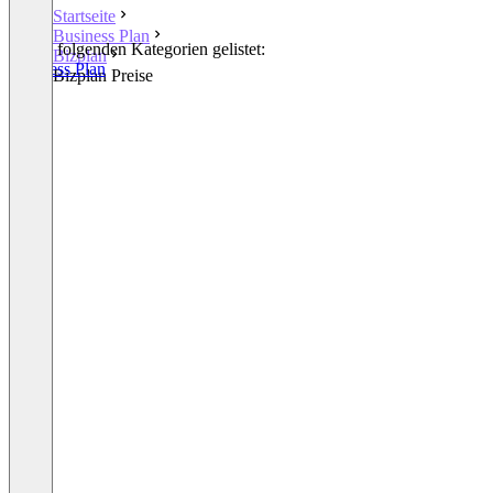
Startseite
Business Plan
In den folgenden Kategorien gelistet:
Bizplan
Business Plan
Bizplan Preise