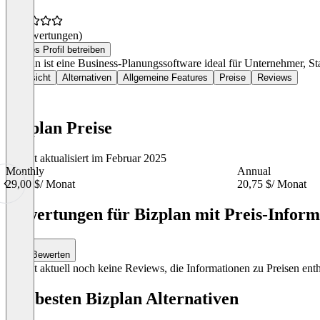
(0 Bewertungen)
Dieses Profil betreiben
Bizplan ist eine Business-Planungssoftware ideal für Unternehmer, S
Übersicht
Alternativen
Allgemeine Features
Preise
Reviews
Bizplan Preise
Zuletzt aktualisiert im Februar 2025
Monthly
Annual
29,00 $
/ Monat
20,75 $
/ Monat
Item
1
Bewertungen für Bizplan mit Preis-Inform
of
3
Bewerten
Es gibt aktuell noch keine Reviews, die Informationen zu Preisen enth
Die besten Bizplan Alternativen