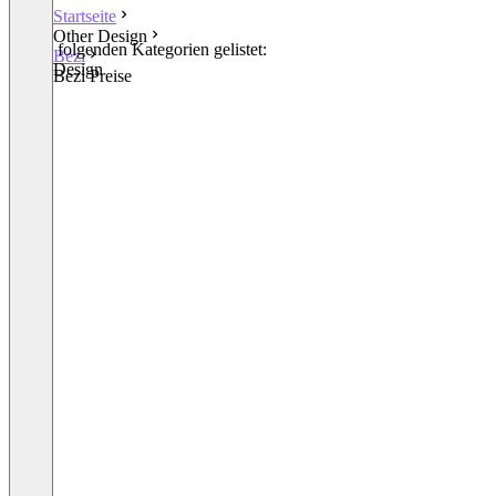
Startseite
Other Design
In den folgenden Kategorien gelistet:
Bezi
Other Design
Bezi Preise