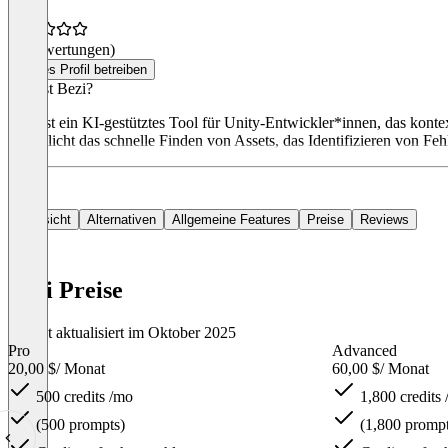
(0 Bewertungen)
Dieses Profil betreiben
Was ist Bezi?
Bezi ist ein KI-gestütztes Tool für Unity-Entwickler*innen, das konte
ermöglicht das schnelle Finden von Assets, das Identifizieren von F
Übersicht
Alternativen
Allgemeine Features
Preise
Reviews
Bezi Preise
Zuletzt aktualisiert im Oktober 2025
Pro
Advanced
20,00 $
/ Monat
60,00 $
/ Monat
500 credits /mo
1,800 credits
(500 prompts)
(1,800 prompt