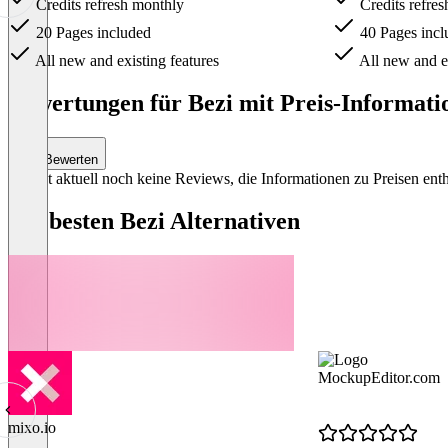
Credits refresh monthly
Credits refre
20 Pages included
40 Pages incl
All new and existing features
All new and ex
Item
1
Bewertungen für Bezi mit Preis-Informati
of
3
Bewerten
Es gibt aktuell noch keine Reviews, die Informationen zu Preisen enth
Die besten Bezi Alternativen
MockupEditor.com
mixo.io