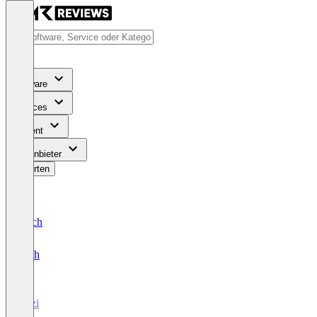
Software
Services
Content
Für Anbieter
Bewerten
Deutsch
English
Bezi