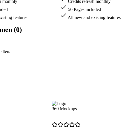
sh monthly
Credits refresh monthly
uded
50 Pages included
isting features
All new and existing features
onen (0)
alten.
360 Mockups