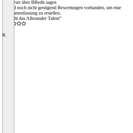
Was User über BBedit sagen
Es sind noch nicht genügend Bewertungen vorhanden, um eine
Zusammenfassung zu erstellen.
“BBedit das Allrounder Talent”
4.5
K