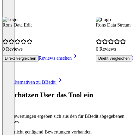
Rons Data Edit
Rons Data Stream
0 Reviews
0 Reviews
Reviews ansehen
R
Direkt vergleichen
Direkt vergleichen
Item
Alle Alternativen zu BBedit
1
of
So schätzen User das Tool ein
8
Die Bewertungen ergeben sich aus den für BBedit abgegebenen
Reviews
Noch nicht genügend Bewertungen vorhanden