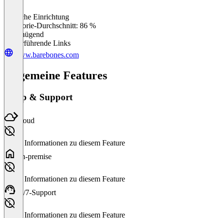
Einfache Einrichtung
0
%
Kategorie-Durchschnitt: 86 %
Ungenügend
Weiterführende Links
www.barebones.com
Allgemeine Features
Setup & Support
Cloud
Keine Informationen zu diesem Feature
On-premise
Keine Informationen zu diesem Feature
24/7-Support
Keine Informationen zu diesem Feature