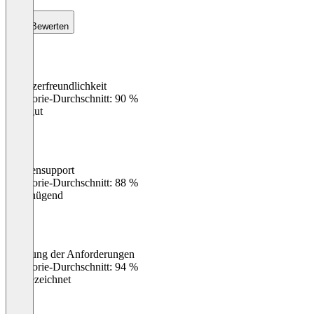
Bewerten
Benutzerfreundlichkeit
0
%
Kategorie-Durchschnitt: 90 %
Sehr gut
Kundensupport
0
%
Kategorie-Durchschnitt: 88 %
Ungenügend
Erfüllung der Anforderungen
0
%
Kategorie-Durchschnitt: 94 %
Ausgezeichnet