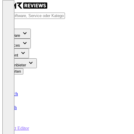
Software
Services
Content
Für Anbieter
Bewerten
Deutsch
English
Text Editor