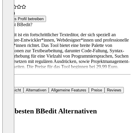
4,5
(1)
Dieses Profil betreiben
Was ist BBedit?
BBEdit ist ein fortschrittlicher Texteditor, der sich speziell an
Software-Entwickler*innen, Webdesigner*innen und professionelle
Autor*innen richtet. Das Tool bietet eine breite Palette von
Funktionen zur Textbearbeitung, darunter Code-Faltung, Syntax-
Hervorhebung für eine Vielzahl von Programmiersprachen, Suchen
und Ersetzen mit regulären Ausdrücken, sowie Projektmanagement-
Fähigkeiten. Die Preise für das Tool beginnen bei 29,99 Euro.
Übersicht
Alternativen
Allgemeine Features
Preise
Reviews
Die besten BBedit Alternativen