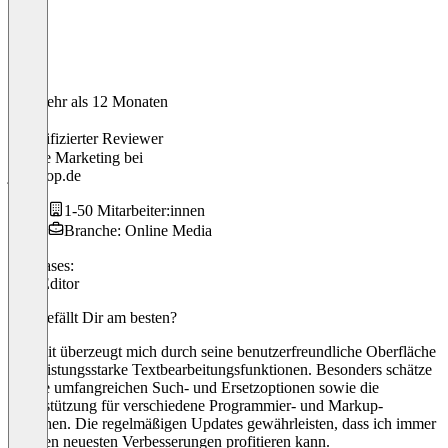
Vor mehr als 12 Monaten
Kai
Verifizierter Reviewer
Online Marketing
bei
joloshop.de
1-50 Mitarbeiter:innen
Branche: Online Media
Use cases:
Text Editor
Was gefällt Dir am besten?
BBEdit überzeugt mich durch seine benutzerfreundliche Oberfläche
und leistungsstarke Textbearbeitungsfunktionen. Besonders schätze
ich die umfangreichen Such- und Ersetzoptionen sowie die
Unterstützung für verschiedene Programmier- und Markup-
Sprachen. Die regelmäßigen Updates gewährleisten, dass ich immer
von den neuesten Verbesserungen profitieren kann.