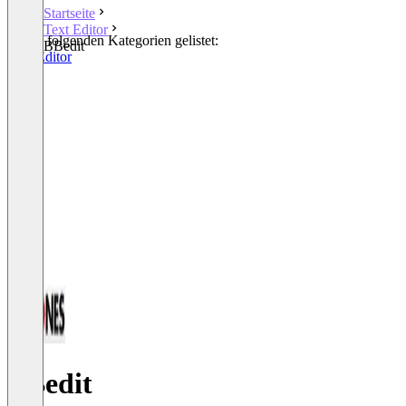
Startseite
Text Editor
In den folgenden Kategorien gelistet:
BBedit
Text Editor
BBedit