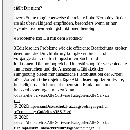
Was gefällt Dir nicht?
Ein Nutzer könnte möglicherweise die relativ hohe Komplexität der
Software als überwältigend empfinden, besonders wenn er nur
grundlegende Textbearbeitungsfunktionen benötigt.
Welche Probleme löst Du mit dem Produkt?
Mit BBEdit löse ich Probleme wie die effiziente Bearbeitung großer
Textdateien und die Durchführung komplexer Such- und
Ersetzvorgänge dank der leistungsstarken Such- und
Ersetzfunktionen. Die umfangreiche Unterstützung für verschiedene
Programmiersprachen und die Anpassungsfähigkeit der
Arbeitsumgebung bieten mir zusätzliche Flexibilität bei der Arbeit.
Ein großer Vorteil ist die regelmäßige Aktualisierung der Software,
die sicherstellt, dass ich immer die neuesten Funktionen und
Sicherheitsverbesserungen nutzen kann.
Alle Produkte
Alle Services
Alle Software Kategorien
Alle Service
Kategorien
© OMR 2026
Impressum
Datenschutz
Nutzungsbedingungen
Für
Anbieter
Community Guidelines
RSS-Feed
© OMR 2026
Alle Produkte
Alle Services
Alle Software Kategorien
Alle Service
Kategorien
Impressum
Datenschutz
Nutzungsbedingungen
Für