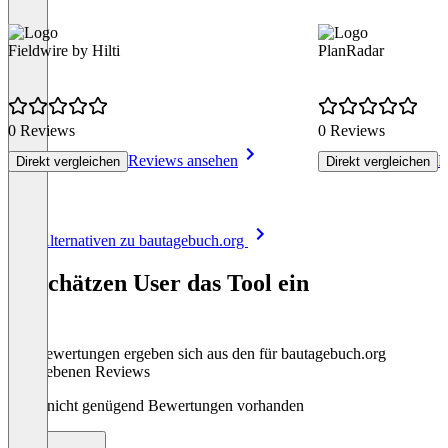
Fieldwire by Hilti
PlanRadar
0 Reviews
0 Reviews
Reviews ansehen
R
Direkt vergleichen
Direkt vergleichen
Item
Alle Alternativen zu bautagebuch.org
1
of
So schätzen User das Tool ein
8
Die Bewertungen ergeben sich aus den für bautagebuch.org
abgegebenen Reviews
Noch nicht genügend Bewertungen vorhanden