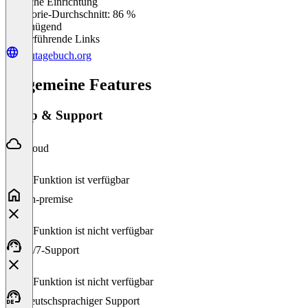
Einfache Einrichtung
0
%
Kategorie-Durchschnitt: 86 %
Ungenügend
Weiterführende Links
bautagebuch.org
Allgemeine Features
Setup & Support
Cloud
Diese Funktion ist verfügbar
On-premise
Diese Funktion ist nicht verfügbar
24/7-Support
Diese Funktion ist nicht verfügbar
Deutschsprachiger Support