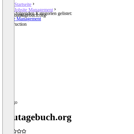
Startseite
Jobsite Management
In den folgenden Kategorien gelistet:
bautagebuch.org
Jobsite Management
Construction
bautagebuch.org