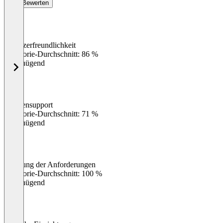
Bewerten
Benutzerfreundlichkeit
0
%
Kategorie-Durchschnitt: 86 %
Ungenügend
Kundensupport
0
%
Kategorie-Durchschnitt: 71 %
Ungenügend
Erfüllung der Anforderungen
0
%
Kategorie-Durchschnitt: 100 %
Ungenügend