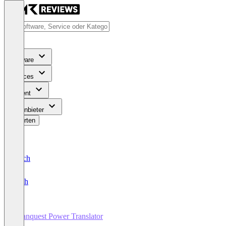
Software
Services
Content
Für Anbieter
Bewerten
Deutsch
English
Avanquest Power Translator