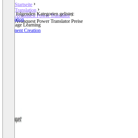
Startseite
Translation
In den folgenden Kategorien gelistet:
Avanquest Power Translator
Translation
Avanquest Power Translator Preise
Language Learning
Document Creation