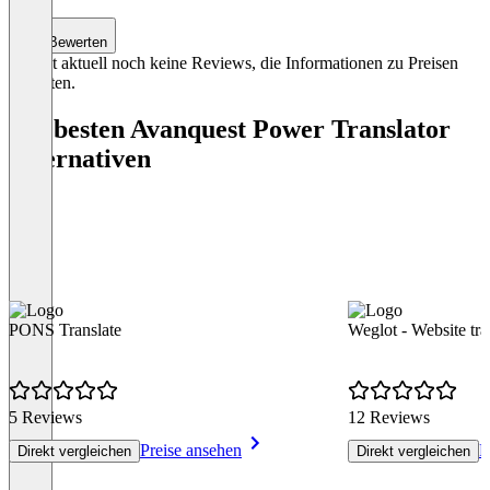
Bewerten
Es gibt aktuell noch keine Reviews, die Informationen zu Preisen
enthalten.
Die besten Avanquest Power Translator
Alternativen
PONS Translate
Weglot - Website tra
5 Reviews
12 Reviews
Preise ansehen
P
Direkt vergleichen
Direkt vergleichen