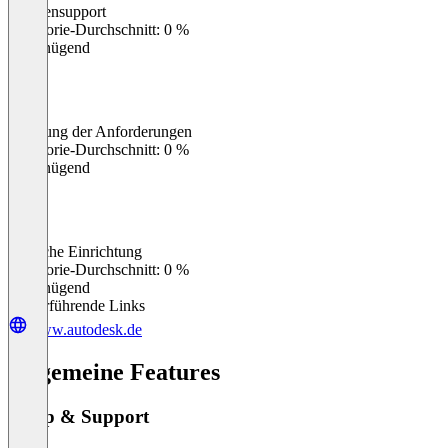
Kundensupport
0
%
Kategorie-Durchschnitt: 0 %
Ungenügend
Erfüllung der Anforderungen
0
%
Kategorie-Durchschnitt: 0 %
Ungenügend
Einfache Einrichtung
0
%
Kategorie-Durchschnitt: 0 %
Ungenügend
Weiterführende Links
www.autodesk.de
Allgemeine Features
Setup & Support