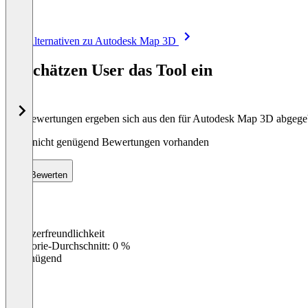
Item
Alle Alternativen zu Autodesk Map 3D
1
of
So schätzen User das Tool ein
8
Die Bewertungen ergeben sich aus den für Autodesk Map 3D abgeg
Noch nicht genügend Bewertungen vorhanden
Bewerten
Benutzerfreundlichkeit
0
%
Kategorie-Durchschnitt: 0 %
Ungenügend