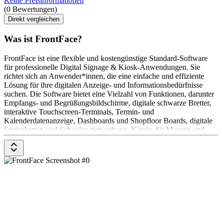
Keine Preisinformationen
(0 Bewertungen)
Direkt vergleichen
Was ist FrontFace?
FrontFace ist eine flexible und kostengünstige Standard-Software
für professionelle Digital Signage & Kiosk-Anwendungen. Sie
richtet sich an Anwender*innen, die eine einfache und effiziente
Lösung für ihre digitalen Anzeige- und Informationsbedürfnisse
suchen. Die Software bietet eine Vielzahl von Funktionen, darunter
Empfangs- und Begrüßungsbildschirme, digitale schwarze Bretter,
interaktive Touchscreen-Terminals, Termin- und
Kalenderdatenanzeige, Dashboards und Shopfloor Boards, digitale
Speisekarten und Schaufensterwerbung, Kiosks für Museen und
Ausstellungen, und Multi-Screen und LED-Matrix-Videowalls. Das
Pricing-Modell von FrontFace ist eine dauerhafte Lizenz ohne
laufende Kosten, kein Server erforderlich, kein Abonnement, kein
SaaS und keine spezielle Hardware erforderlich.