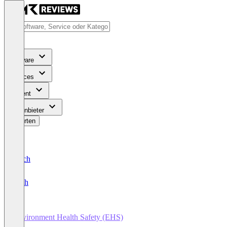
Software
Services
Content
Für Anbieter
Bewerten
Deutsch
English
Environment Health Safety (EHS)