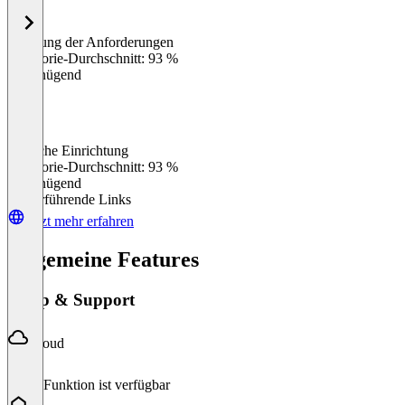
Erfüllung der Anforderungen
0
%
Kategorie-Durchschnitt: 93 %
Ungenügend
Einfache Einrichtung
0
%
Kategorie-Durchschnitt: 93 %
Ungenügend
Weiterführende Links
Jetzt mehr erfahren
Allgemeine Features
Setup & Support
Cloud
Diese Funktion ist verfügbar