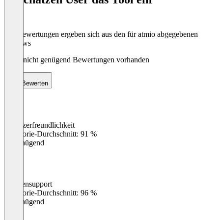
Die Bewertungen ergeben sich aus den für atmio abgegebenen
Reviews
Noch nicht genügend Bewertungen vorhanden
Bewerten
Benutzerfreundlichkeit
0
%
Kategorie-Durchschnitt: 91 %
Ungenügend
Kundensupport
0
%
Kategorie-Durchschnitt: 96 %
Ungenügend