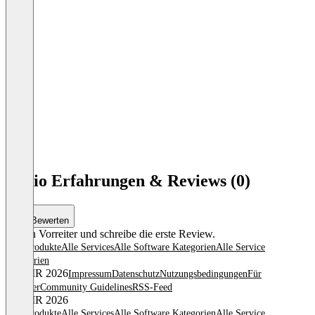
atmio Erfahrungen & Reviews (0)
Bewerten
Sei ein Vorreiter und schreibe die erste Review.
Alle Produkte
Alle Services
Alle Software Kategorien
Alle Service
Kategorien
© OMR 2026
Impressum
Datenschutz
Nutzungsbedingungen
Für
Anbieter
Community Guidelines
RSS-Feed
© OMR 2026
Alle Produkte
Alle Services
Alle Software Kategorien
Alle Service