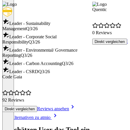
Quentic
Leader - Sustainability
Management
Q3/26
0 Reviews
Leader - Corporate Social
R
Responsibility
Q3/26
Direkt vergleichen
Leader - Environmental/ Governance
Reporting
Q3/26
Leader - Carbon Accounting
Q3/26
Leader - CSRD
Q3/26
Code Gaia
92 Reviews
Reviews ansehen
Direkt vergleichen
Item
Alle Alternativen zu atmio
1
of
So schätzen User das Tool ein
8