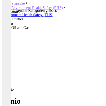
Startseite
Environment Health Safety (EHS)
In den folgenden Kategorien gelistet:
atmio
Environment Health Safety (EHS)
Smart Utilities
Utilities
Other Oil and Gas
atmio