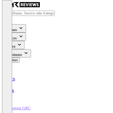
Software
Services
Content
Für Anbieter
Bewerten
Deutsch
English
Athereon GRC