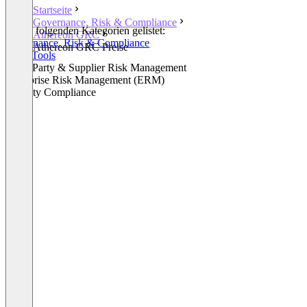
Startseite
Governance, Risk & Compliance
In den folgenden Kategorien gelistet:
Athereon GRC
Governance, Risk & Compliance
Athereon GRC Preise
GRC Tools
Third Party & Supplier Risk Management
Enterprise Risk Management (ERM)
Security Compliance
+1