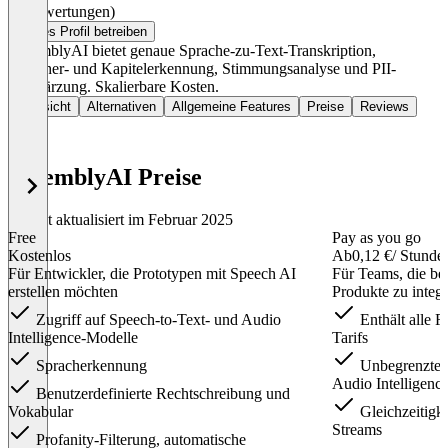
(0 Bewertungen)
Dieses Profil betreiben
AssemblyAI bietet genaue Sprache-zu-Text-Transkription,
Sprecher- und Kapitelerkennung, Stimmungsanalyse und PII-
Schwärzung. Skalierbare Kosten.
Übersicht
Alternativen
Allgemeine Features
Preise
Reviews
AssemblyAI Preise
Zuletzt aktualisiert im Februar 2025
Free
Pay as you go
Kostenlos
Ab
0,12 €
/ Stunde
Für Entwickler, die Prototypen mit Speech AI
Für Teams, die ber
erstellen möchten
Produkte zu integr
Zugriff auf Speech-to-Text- und Audio
Enthält alle F
Intelligence-Modelle
Tarifs
Spracherkennung
Unbegrenzter 
Audio Intelligen
Benutzerdefinierte Rechtschreibung und
Vokabular
Gleichzeitigk
Streams
Profanity-Filterung, automatische