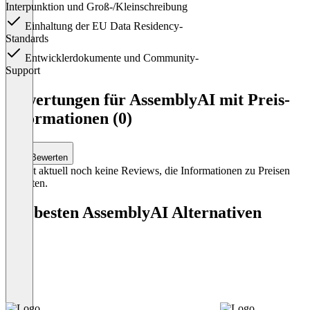
Interpunktion und Groß-/Kleinschreibung
Einhaltung der EU Data Residency-
Standards
Entwicklerdokumente und Community-
Support
Item
1
Bewertungen für AssemblyAI mit Preis-
of
Informationen (0)
3
Bewerten
Es gibt aktuell noch keine Reviews, die Informationen zu Preisen
enthalten.
Die besten AssemblyAI Alternativen