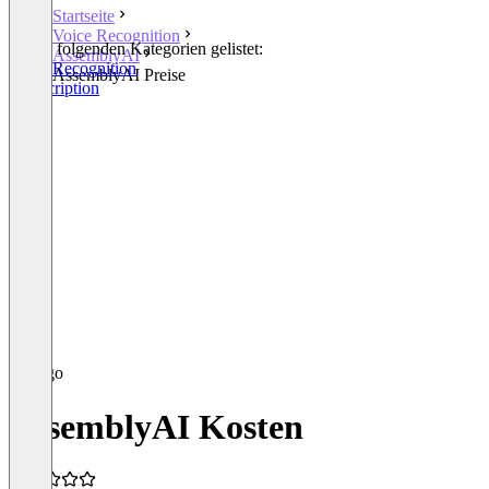
Startseite
Voice Recognition
In den folgenden Kategorien gelistet:
AssemblyAI
Voice Recognition
AssemblyAI Preise
Transcription
AssemblyAI Kosten