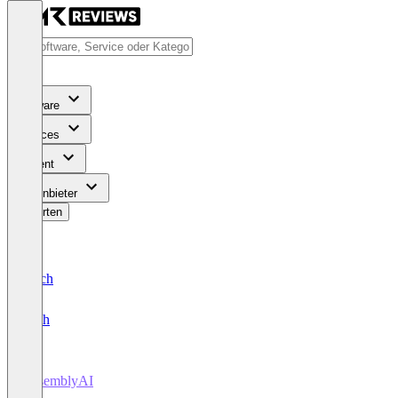
Software
Services
Content
Für Anbieter
Bewerten
Deutsch
English
AssemblyAI