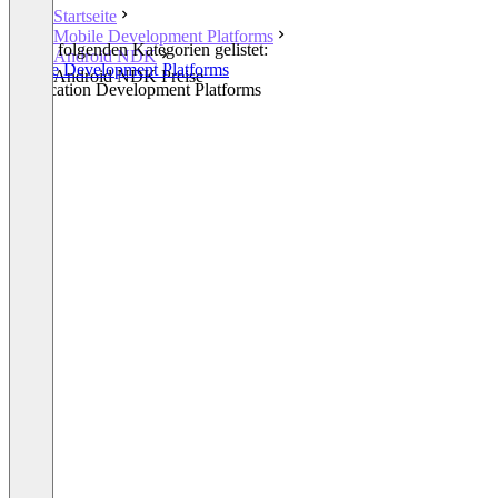
Startseite
Mobile Development Platforms
In den folgenden Kategorien gelistet:
Android NDK
Mobile Development Platforms
Android NDK Preise
Application Development Platforms