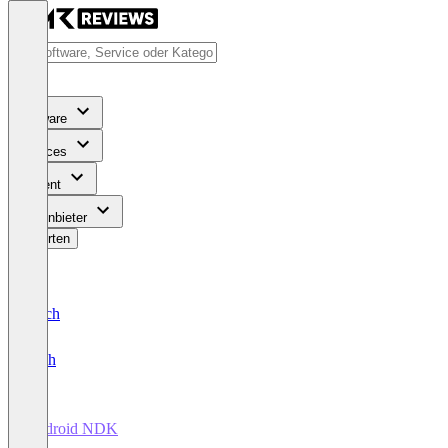
Software
Services
Content
Für Anbieter
Bewerten
Deutsch
English
Android NDK