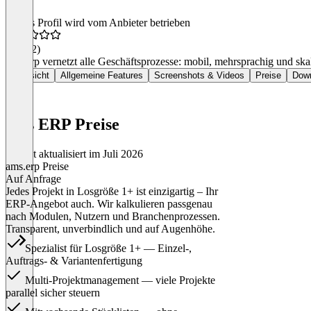
Dieses Profil wird vom Anbieter betrieben
4,5
(12)
ams.erp vernetzt alle Geschäftsprozesse: mobil, mehrsprachig und sk
Übersicht
Allgemeine Features
Screenshots & Videos
Preise
Dow
ams ERP Preise
Zuletzt aktualisiert im Juli 2026
ams.erp Preise
Auf Anfrage
Jedes Projekt in Losgröße 1+ ist einzigartig – Ihr
ERP-Angebot auch. Wir kalkulieren passgenau
nach Modulen, Nutzern und Branchenprozessen.
Transparent, unverbindlich und auf Augenhöhe.
Spezialist für Losgröße 1+ — Einzel-,
Auftrags- & Variantenfertigung
Multi-Projektmanagement — viele Projekte
parallel sicher steuern