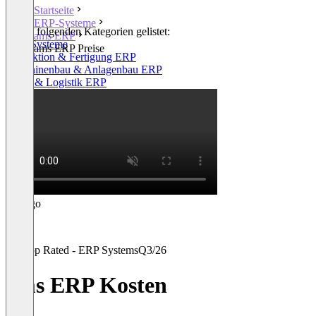
Startseite
ERP-Systeme
In den folgenden Kategorien gelistet:
ams ERP
ERP-Systeme
ams ERP Preise
Produktion & Fertigung ERP
Maschinenbau & Anlagenbau ERP
Lager & Logistik ERP
Top Rated - ERP Systems
Q3/26
ams ERP Kosten