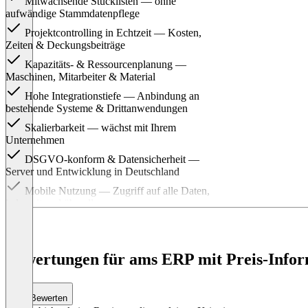
Mitwachsende Stücklisten — ohne
aufwändige Stammdatenpflege
Projektcontrolling in Echtzeit — Kosten,
Zeiten & Deckungsbeiträge
Kapazitäts- & Ressourcenplanung —
Maschinen, Mitarbeiter & Material
Hohe Integrationstiefe — Anbindung an
bestehende Systeme & Drittanwendungen
Skalierbarkeit — wächst mit Ihrem
Unternehmen
DSGVO-konform & Datensicherheit —
Server und Entwicklung in Deutschland
Mobile Nutzung — Zugriff auf alle Daten,
jederzeit und überall
KI on-premises — intelligente
Automatisierung ohne Cloud-Zwang
Anpassbare Business Apps — Prozesse
Bewertungen für ams ERP mit Preis-Infor
ändern ohne IT-Projekt
Item
1
Bewerten
of