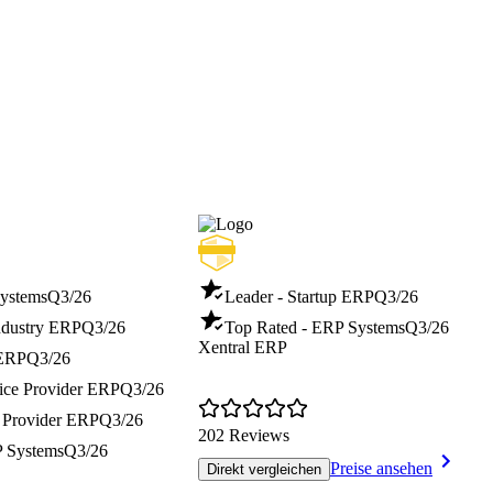
ystems
Q3/26
Leader - Startup ERP
Q3/26
ndustry ERP
Q3/26
Top Rated - ERP Systems
Q3/26
Xentral ERP
 ERP
Q3/26
vice Provider ERP
Q3/26
e Provider ERP
Q3/26
202 Reviews
P Systems
Q3/26
Preise ansehen
Direkt vergleichen