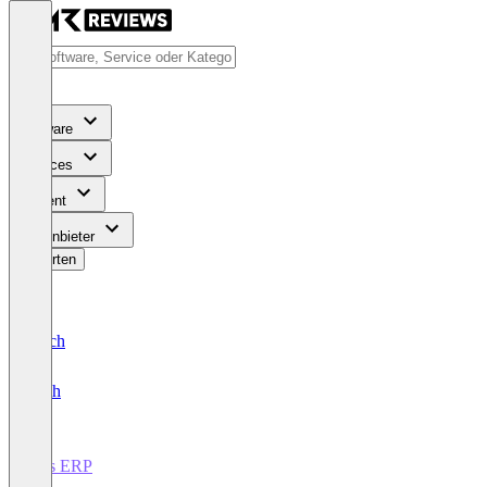
Software
Services
Content
Für Anbieter
Bewerten
Deutsch
English
ams ERP