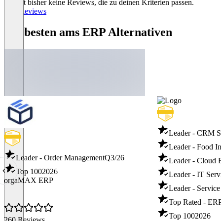
Es gibt bisher keine Reviews, die zu deinen Kriterien passen.
1
Alle Reviews
Die besten ams ERP Alternativen
Leader - CRM S
Leader - Food I
Leader - Order Management
Q3/26
Leader - Cloud
Top 100
2026
Leader - IT Ser
orgaMAX ERP
Leader - Servic
Top Rated - ER
Top 100
2026
260 Reviews