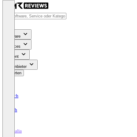
Software
Services
Content
Für Anbieter
Bewerten
Deutsch
English
Amalia