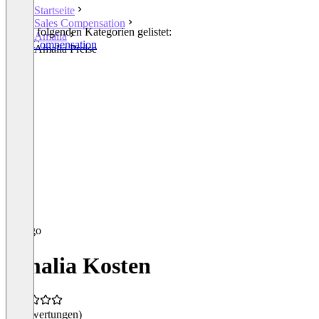
Startseite
Sales Compensation
In den folgenden Kategorien gelistet:
Amalia
Sales Compensation
Amalia Preise
Amalia Kosten
(0 Bewertungen)