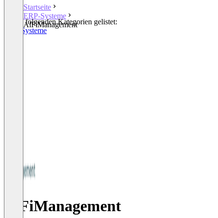
Startseite
ERP-Systeme
In den folgenden Kategorien gelistet:
AlFiManagement
ERP-Systeme
AlFiManagement