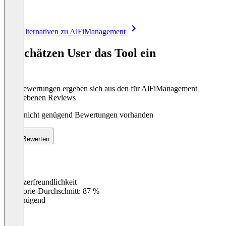
Item
Alle Alternativen zu AlFiManagement
1
of
So schätzen User das Tool ein
8
Die Bewertungen ergeben sich aus den für AlFiManagement
abgegebenen Reviews
Noch nicht genügend Bewertungen vorhanden
Bewerten
Benutzerfreundlichkeit
0
%
Kategorie-Durchschnitt: 87 %
Ungenügend