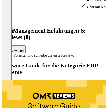
Kundenverwa
Chat mit Konf
Item
1
AlFiManagement Erfahrungen &
of
Reviews (0)
4
Bewerten
Sei ein Vorreiter und schreibe die erste Review.
Software Guide für die Kategorie ERP-
Systeme