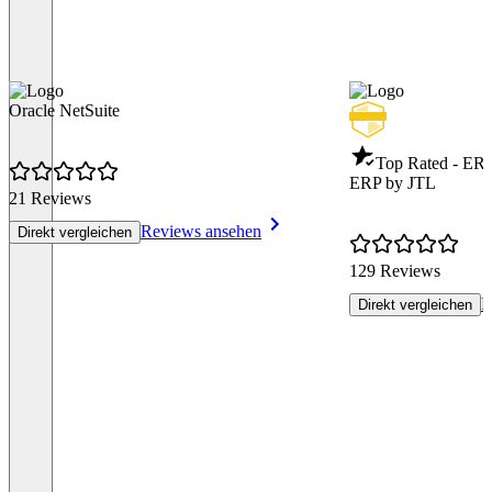
Oracle NetSuite
Top Rated - ER
ERP by JTL
21 Reviews
Reviews ansehen
Direkt vergleichen
129 Reviews
R
Direkt vergleichen