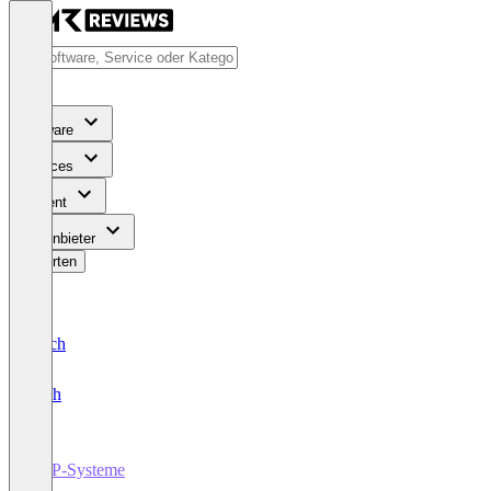
Software
Services
Content
Für Anbieter
Bewerten
Deutsch
English
ERP-Systeme