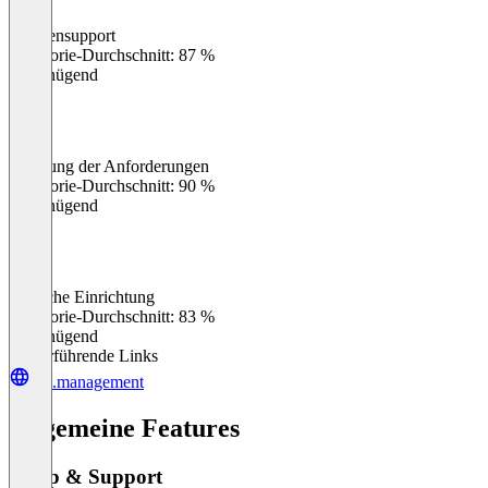
Kundensupport
0
%
Kategorie-Durchschnitt: 87 %
Ungenügend
Erfüllung der Anforderungen
0
%
Kategorie-Durchschnitt: 90 %
Ungenügend
Einfache Einrichtung
0
%
Kategorie-Durchschnitt: 83 %
Ungenügend
Weiterführende Links
alfi.management
Allgemeine Features
Setup & Support