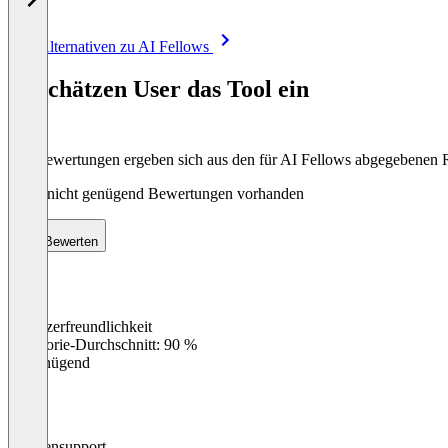
Item
Alle Alternativen zu AI Fellows
1
of
So schätzen User das Tool ein
8
Die Bewertungen ergeben sich aus den für AI Fellows abgegebenen
Noch nicht genügend Bewertungen vorhanden
Bewerten
Benutzerfreundlichkeit
0
%
Kategorie-Durchschnitt: 90 %
Ungenügend
Kundensupport