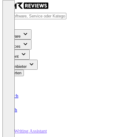
Software
Services
Content
Für Anbieter
Bewerten
Deutsch
English
AI Writing Assistant