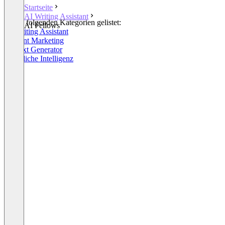
Startseite
AI Writing Assistant
In den folgenden Kategorien gelistet:
AI Fellows
AI Writing Assistant
Content Marketing
KI Text Generator
Künstliche Intelligenz