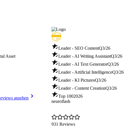
Leader - SEO Content
Q3/26
tal Asset
Leader - AI Writing Assistant
Q3/26
Leader - AI Text Generator
Q3/26
Leader - Artificial Intelligence
Q3/26
Leader - KI Pictures
Q3/26
Leader - Content Creation
Q3/26
Top 100
2026
eviews ansehen
neuroflash
931 Reviews