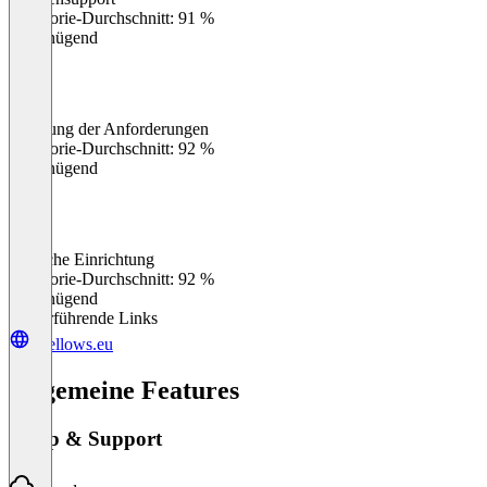
0
%
Kategorie-Durchschnitt: 91 %
Ungenügend
Erfüllung der Anforderungen
0
%
Kategorie-Durchschnitt: 92 %
Ungenügend
Einfache Einrichtung
0
%
Kategorie-Durchschnitt: 92 %
Ungenügend
Weiterführende Links
aifellows.eu
Allgemeine Features
Setup & Support