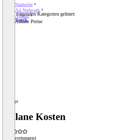
Startseite
Ad Network
In den folgenden Kategorien gelistet:
Adlane
Ad Network
Adlane Preise
Adlane Kosten
(0 Bewertungen)