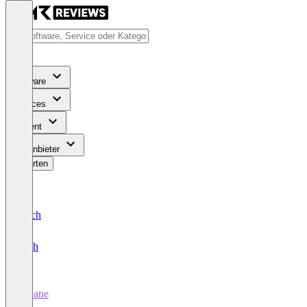
Software
Services
Content
Für Anbieter
Bewerten
Deutsch
English
Adlane