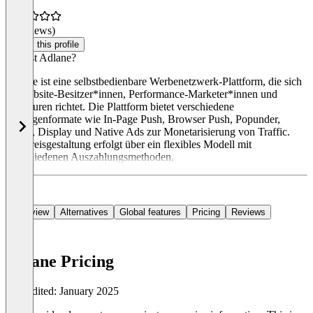
(0 reviews)
Claim this profile
Was ist Adlane?
Adlane ist eine selbstbedienbare Werbenetzwerk-Plattform, die sich
an Website-Besitzer*innen, Performance-Marketer*innen und
Agenturen richtet. Die Plattform bietet verschiedene
Anzeigenformate wie In-Page Push, Browser Push, Popunder,
Video, Display und Native Ads zur Monetarisierung von Traffic.
Die Preisgestaltung erfolgt über ein flexibles Modell mit
verschiedenen Auszahlungsmethoden.
Overview
Alternatives
Global features
Pricing
Reviews
Adlane Pricing
Last edited: January 2025