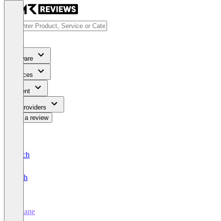
Software
Services
Content
For Providers
Write a review
Deutsch
English
Adlane