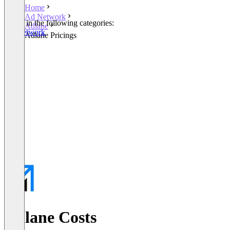
Home
Ad Network
Listed in the following categories:
Adlane
Ad Network
Adlane Pricings
Adlane Costs