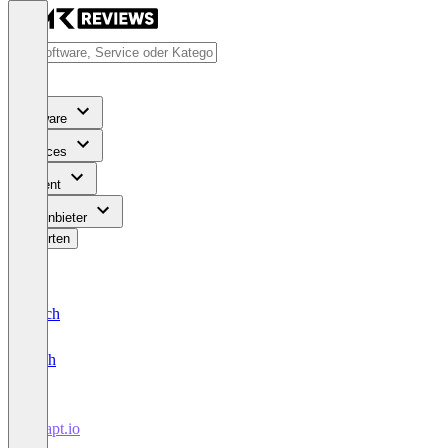
Software
Services
Content
Für Anbieter
Bewerten
Deutsch
English
Adapt.io