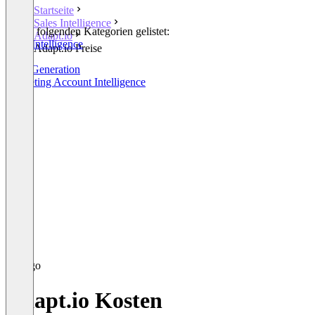
Startseite
Sales Intelligence
In den folgenden Kategorien gelistet:
Adapt.io
Sales Intelligence
Adapt.io Preise
CRM
Lead Generation
Marketing Account Intelligence
Adapt.io Kosten