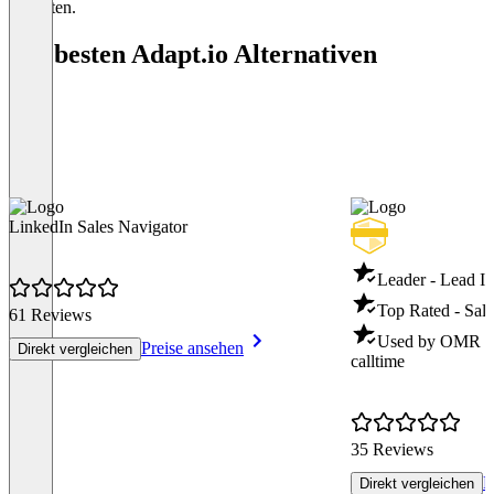
enthalten.
Die besten Adapt.io Alternativen
LinkedIn Sales Navigator
Leader - Lead In
Top Rated - Sale
61 Reviews
Used by OMR - S
Preise ansehen
Direkt vergleichen
calltime
35 Reviews
P
Direkt vergleichen