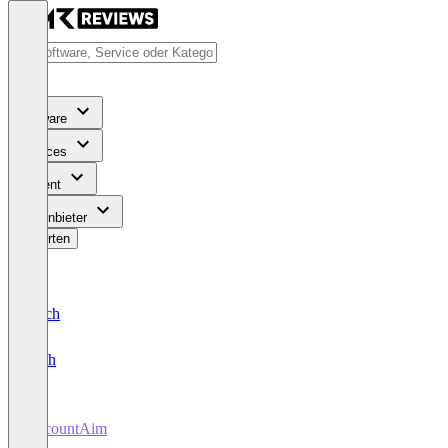
Software
Services
Content
Für Anbieter
Bewerten
Deutsch
English
AccountAim