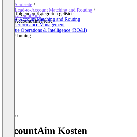
Startseite
Lead-to-Account Matching and Routing
In den folgenden Kategorien gelistet:
AccountAim
Lead-to-Account Matching and Routing
AccountAim Preise
Sales Performance Management
Revenue Operations & Intelligence (RO&I)
Sales Planning
AccountAim Kosten