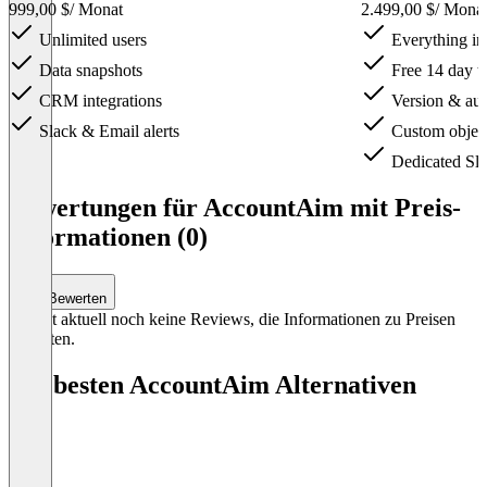
999,00 $
/ Monat
2.499,00 $
/ Mona
Unlimited users
Everything i
Data snapshots
Free 14 day tr
CRM integrations
Version & audi
Slack & Email alerts
Custom objec
Dedicated Sla
Item
1
Bewertungen für AccountAim mit Preis-
of
Informationen (0)
3
Bewerten
Es gibt aktuell noch keine Reviews, die Informationen zu Preisen
enthalten.
Die besten AccountAim Alternativen