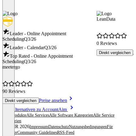
LeanData
Leader - Online Appointment
Scheduling
Q3/26
0 Reviews
Leader - Calendar
Q3/26
P
Direkt vergleichen
Top Rated - Online Appointment
Scheduling
Q3/26
meetergo
90 Reviews
Preise ansehen
Direkt vergleichen
Item
Alle Alternativen zu AccountAim
1
Alle Produkte
Alle Services
Alle Software Kategorien
Alle Service
of
Kategorien
8
© OMR 2026
Impressum
Datenschutz
Nutzungsbedingungen
Für
Anbieter
Community Guidelines
RSS-Feed