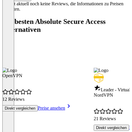
Es gibt aktuell noch keine Reviews, die Informationen zu Preisen
enthalten.
Die besten Absolute Secure Access
Alternativen
OpenVPN
Leader - Virtual
NordVPN
12 Reviews
Preise ansehen
Direkt vergleichen
21 Reviews
P
Direkt vergleichen