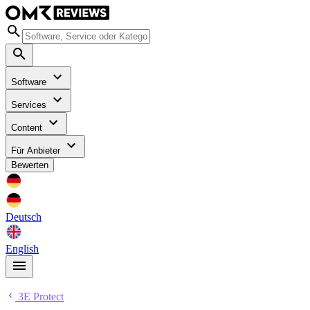
Software
Services
Content
Für Anbieter
Bewerten
Deutsch
English
3E Protect