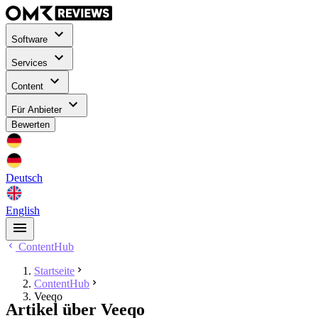
Software
Services
Content
Für Anbieter
Bewerten
Deutsch
English
ContentHub
Startseite
ContentHub
Veeqo
Artikel über Veeqo