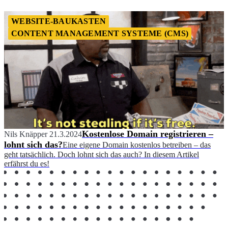
WEBSITE-BAUKASTEN
CONTENT MANAGEMENT SYSTEME (CMS)
Kostenlose Domain registrieren –
Nils Knäpper
21.3.2024
lohnt sich das?
Eine eigene Domain kostenlos betreiben – das
geht tatsächlich. Doch lohnt sich das auch? In diesem Artikel
erfährst du es!