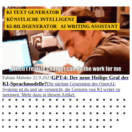
KI TEXT GENERATOR
KÜNSTLICHE INTELLIGENZ
KI-BILDGENERATOR
AI WRITING ASSISTANT
GPT-4: Der neue Heilige Gral der
Fabian Mahnke
22.9.2023
KI-Sprachmodelle?
Die nächste Generation des OpenAI-
Systems ist da und sie verspricht, die Grenzen von KI weiter zu
sprengen. Mehr dazu in diesem Artikel.