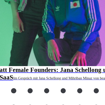
tatt Female Founders: Jana Schellong
 SaaS
Im Gespräch mit Jana Schellong und Mihriban Minaz von beam