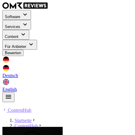
Software
Services
Content
Für Anbieter
Bewerten
Deutsch
English
ContentHub
Startseite
ContentHub
Tobias Asam