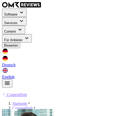
Software
Services
Content
Für Anbieter
Bewerten
Deutsch
English
ContentHub
Startseite
ContentHub
Tim Dubiel